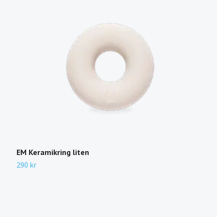
EM Keramikring liten
T
290 kr
4