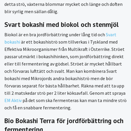
detta strö, växterna blommar mycket och länge och doften
blir syrlig men sällan dålig.
Svart bokashi med biokol och stenmjöl
Biokol är en bra jordförbättring under lång tid och
Svart
bokashi
är ett bokashiströ som tillverkas i Tyskland med
Effektiva Mikroorganismer från Multikraft i Österrike. Ströet
passar utmärkt i bokashihinken, som jordförbättring direkt
eller till fermentering av gödsel. Ströet är mycket hållbart
och förvaras lufttätt och svalt. Man kan kombinera Svart
bokashi med Mikrojords andra bokashiströ men de bör
förvaras separat för bästa hållbarhet. Räkna med att ta upp
till 2 matskedar strö per 2 liter köksavfall. Genom att spraya
EM Aktiv
på det som ska fermenteras kan man ta mindre strö
och få en snabbare fermentering.
Bio Bokashi Terra för jordförbättring och
fermentering