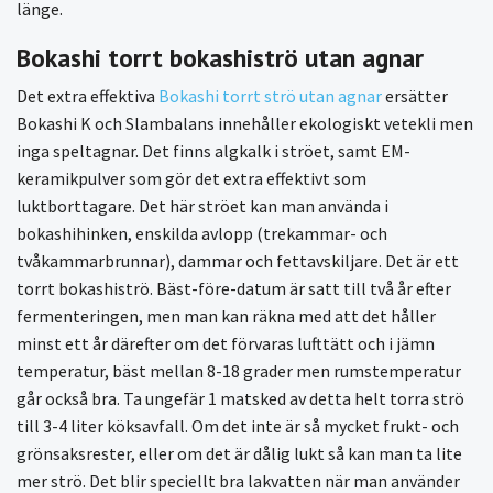
länge.
Bokashi torrt bokashiströ utan agnar
Det extra effektiva
Bokashi torrt strö utan agnar
ersätter
Bokashi K och Slambalans innehåller ekologiskt vetekli men
inga speltagnar. Det finns algkalk i ströet, samt EM-
keramikpulver som gör det extra effektivt som
luktborttagare. Det här ströet kan man använda i
bokashihinken, enskilda avlopp (trekammar- och
tvåkammarbrunnar), dammar och fettavskiljare. Det är ett
torrt bokashiströ. Bäst-före-datum är satt till två år efter
fermenteringen, men man kan räkna med att det håller
minst ett år därefter om det förvaras lufttätt och i jämn
temperatur, bäst mellan 8-18 grader men rumstemperatur
går också bra. Ta ungefär 1 matsked av detta helt torra strö
till 3-4 liter köksavfall. Om det inte är så mycket frukt- och
grönsaksrester, eller om det är dålig lukt så kan man ta lite
mer strö. Det blir speciellt bra lakvatten när man använder