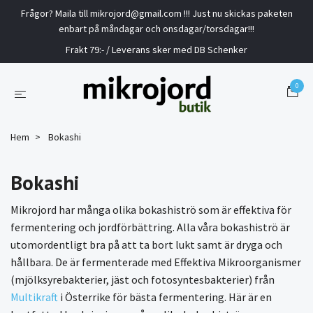
Frågor? Maila till
mikrojord@gmail.com
!!! Just nu skickas paketen
enbart på måndagar och onsdagar/torsdagar!!!
Frakt 79:- / Leverans sker med DB Schenker
0
Hem
Bokashi
Bokashi
Mikrojord har många olika bokashiströ som är effektiva för
fermentering och jordförbättring. Alla våra bokashiströ är
utomordentligt bra på att ta bort lukt samt är dryga och
hållbara. De är fermenterade med Effektiva Mikroorganismer
(mjölksyrebakterier, jäst och fotosyntesbakterier) från
Multikraft
i Österrike för bästa fermentering. Här är en