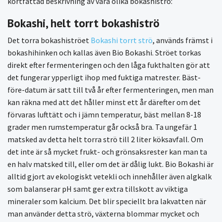
kortfattad beskrivning av våra olika bokashiströ:
Bokashi, helt torrt bokashiströ
Det torra bokashiströet
Bokashi torrt strö
, används främst i
bokashihinken och kallas även Bio Bokashi. Ströet torkas
direkt efter fermenteringen och den låga fukthalten gör att
det fungerar ypperligt ihop med fuktiga matrester. Bäst-
före-datum är satt till två år efter fermenteringen, men man
kan räkna med att det håller minst ett år därefter om det
förvaras lufttätt och i jämn temperatur, bäst mellan 8-18
grader men rumstemperatur går också bra. Ta ungefär 1
matsked av detta helt torra strö till 2 liter köksavfall. Om
det inte är så mycket frukt- och grönsaksrester kan man ta
en halv matsked till, eller om det är dålig lukt. Bio Bokashi är
alltid gjort av ekologiskt vetekli och innehåller även algkalk
som balanserar pH samt ger extra tillskott av viktiga
mineraler som kalcium. Det blir speciellt bra lakvatten när
man använder detta strö, växterna blommar mycket och