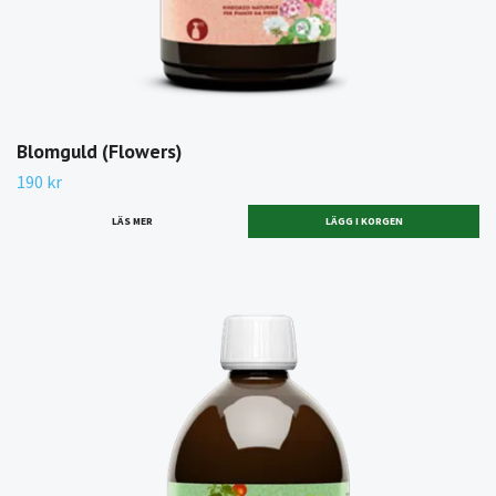
Blomguld (Flowers)
190 kr
LÄS MER
LÄGG I KORGEN