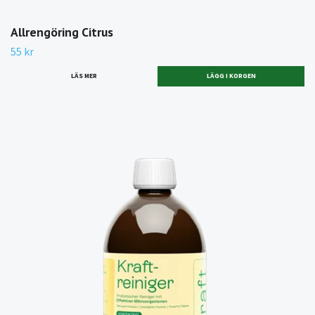
Allrengöring Citrus
55 kr
LÄS MER
LÄGG I KORGEN