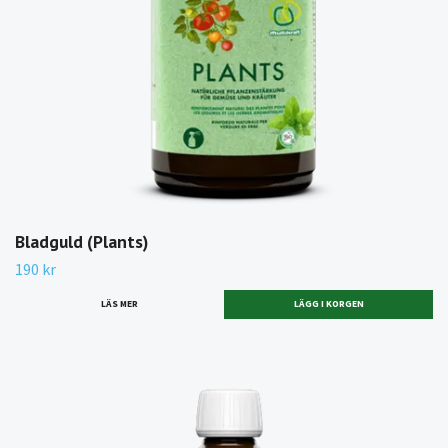
Bladguld (Plants)
190 kr
LÄS MER
LÄGG I KORGEN