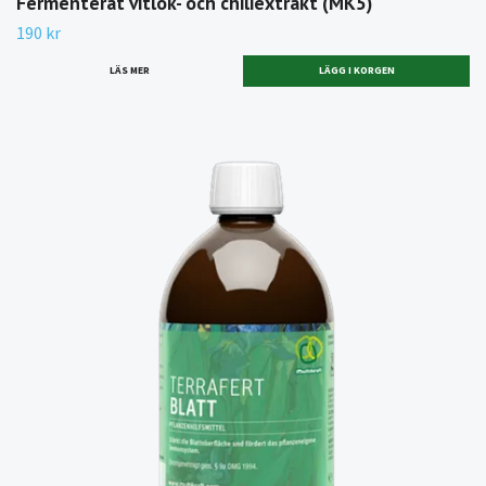
Fermenterat vitlök- och chiliextrakt (MK5)
190 kr
LÄS MER
LÄGG I KORGEN