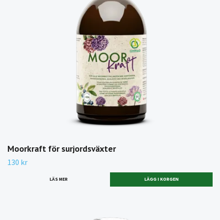
Moorkraft för surjordsväxter
130 kr
LÄS MER
LÄGG I KORGEN