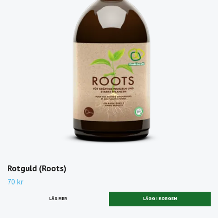
Rotguld (Roots)
70 kr
LÄS MER
LÄGG I KORGEN