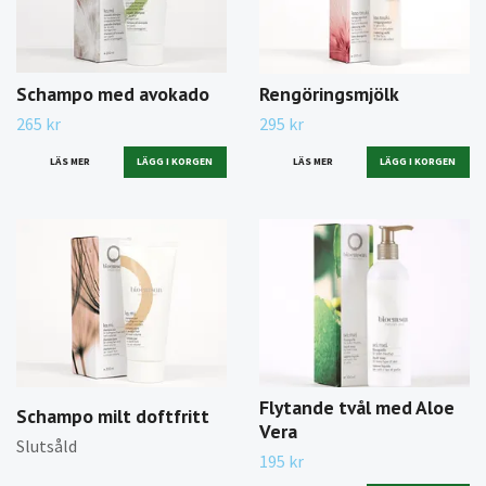
Schampo med avokado
Rengöringsmjölk
265 kr
295 kr
LÄS MER
LÄS MER
Flytande tvål med Aloe
Schampo milt doftfritt
Vera
Slutsåld
195 kr