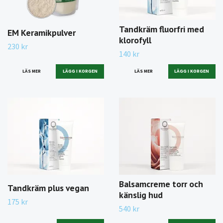
Tandkräm fluorfri med
EM Keramikpulver
klorofyll
230 kr
140 kr
LÄS MER
LÄGG I KORGEN
LÄS MER
Balsamcreme torr och
Tandkräm plus vegan
känslig hud
175 kr
540 kr