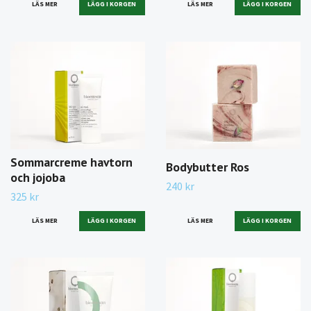
LÄS MER
LÄS MER
Sommarcreme havtorn
Bodybutter Ros
och jojoba
240 kr
325 kr
LÄS MER
LÄS MER