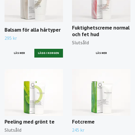
Fuktighetscreme normal
Balsam för alla hårtyper
och fet hud
295 kr
Slutsåld
LÄS MER
LÄS MER
Peeling med grönt te
Fotcreme
Slutsåld
245 kr