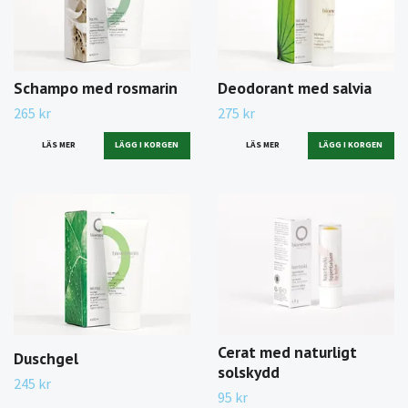
Schampo med rosmarin
Deodorant med salvia
265 kr
275 kr
LÄS MER
LÄS MER
Cerat med naturligt
Duschgel
solskydd
245 kr
95 kr