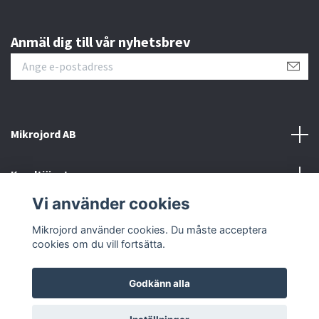
Anmäl dig till vår nyhetsbrev
Mikrojord AB
Kundtjänst
Vi använder cookies
Sociala medier
Mikrojord använder cookies. Du måste acceptera
cookies om du vill fortsätta.
Godkänn alla
© 2026 Mikrojord