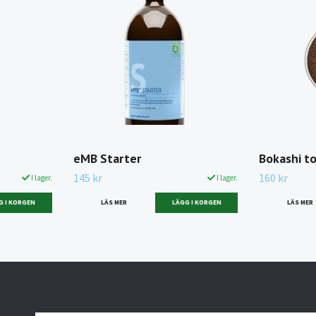
eMB Starter
Bokashi to
145 kr
160 kr
I lager.
I lager.
G I KORGEN
LÄS MER
LÄGG I KORGEN
LÄS MER