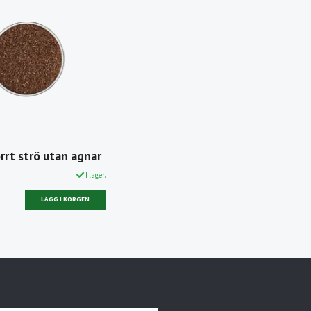
rrt strö utan agnar
I lager.
LÄGG I KORGEN