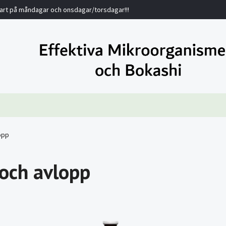
bart på måndagar och onsdagar/torsdagar!!!
opp
och avlopp