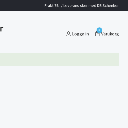
Frakt 79:- / Leverans sker med DB Schenker
0
Logga in
Varukorg