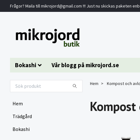
Frågor? Maila till
mikrojord@gmail.com
!!! Just nu skickas paketen en
Bokashi
Vår blogg på mikrojord.se
Hem
Kompost och avl
Kompost 
Hem
Trädgård
Bokashi