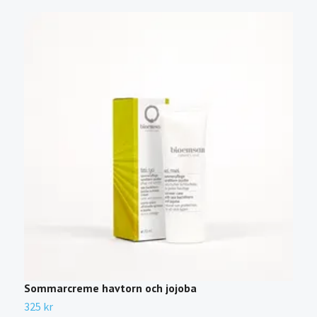
Sommarcreme havtorn och jojoba
D
325 kr
2