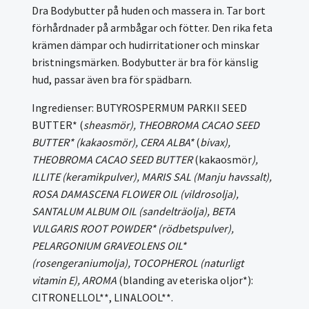
Dra Bodybutter på huden och massera in. Tar bort
förhårdnader på armbågar och fötter. Den rika feta
krämen dämpar och hudirritationer och minskar
bristningsmärken. Bodybutter är bra för känslig
hud, passar även bra för spädbarn.
Ingredienser: BUTYROSPERMUM PARKII SEED
BUTTER* (
sheasmör), THEOBROMA CACAO SEED
BUTTER* (kakaosmör),
CERA ALBA*
(
bivax),
THEOBROMA CACAO SEED BUTTER
(kakaosmör
),
ILLITE (keramikpulver), MARIS SAL (Manju havssalt),
ROSA DAMASCENA FLOWER OIL (vildrosolja),
SANTALUM ALBUM OIL (sandelträolja), BETA
VULGARIS ROOT POWDER* (rödbetspulver),
PELARGONIUM GRAVEOLENS OIL*
(rosengeraniumolja), TOCOPHEROL (naturligt
vitamin E), AROMA
(blanding av eteriska oljor*):
CITRONELLOL**, LINALOOL**.