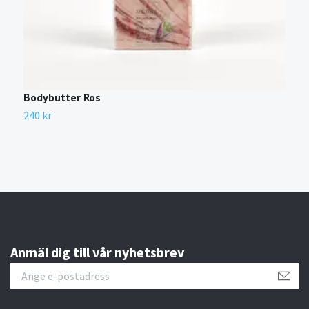
Bodybutter Ros
S
240 kr
1
Anmäl dig till vår nyhetsbrev