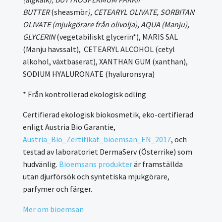
BUTTER
(sheasmör
), CETEARYL OLIVATE, SORBITAN
OLIVATE (mjukgörare från olivolja), AQUA (Manju),
GLYCERIN
(vegetabiliskt glycerin*), MARIS SAL
(Manju havssalt), CETEARYL ALCOHOL (cetyl
alkohol, växtbaserat), XANTHAN GUM (xanthan),
SODIUM HYALURONATE (hyaluronsyra)
* Från kontrollerad ekologisk odling
Certifierad ekologisk biokosmetik, eko-certifierad
enligt Austria Bio Garantie,
Austria_Bio_Zertifikat_bioemsan_EN_2017
, och
testad av laboratoriet DermaServ (Österrike) som
hudvänlig.
Bioemsans produkter
är framställda
utan djurförsök och syntetiska mjukgörare,
parfymer och färger.
Mer om bioemsan