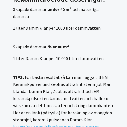
2
Skapade dammar
under 40 m
och naturliga
dammar:
1 liter Damm Klar per 1000 liter dammvatten.
2
Skapade dammar
över
40 m
:
1 liter Damm Klar per 10 000 liter dammvatten.
TIPS:
För bästa resultat så kan man lägga till
EM
Keramikpulver und ZeoBas ultrafint stenmjöl. Man
blandar Damm Klar, Zeobas ultrafint och EM
keramikpulver i en kanna med vatten och häller ut
vätskan där det finns växter och kring dammkanten.
Här är en länk (på tyska) för beräkning av mängden
stenmjöl, keramikpulver och Damm Klar
https://www.multikraft.com/de/haus-garten-