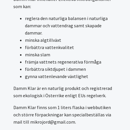
som kan:
reglera den naturliga balansen i naturliga
dammar och vattendrag samt skapade
dammar.
minska algtillväxt
förbättra vattenkvalitet
minska slam
främja vattnets regenerativa förmåga
förbättra siktdjupet i dammen
gynna vattenlevande växtlighet
Damm Klar är en naturlig produkt och registrerad
som ekologisk i Österrike enligt EUs regelverk.
Damm Klar finns som 1 liters flaska i webbutiken
och större förpackningar kan specialbeställas via
mail till
mikrojord@gmail.com
.