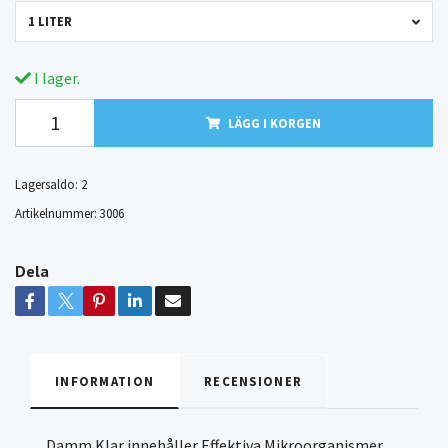
1 LITER
I lager.
LÄGG I KORGEN
Lagersaldo:
2
Artikelnummer:
3006
Dela
INFORMATION
RECENSIONER
Damm Klar innehåller Effektiva Mikroorganismer