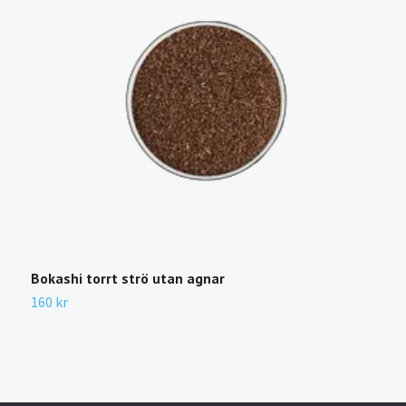
Bokashi torrt strö utan agnar
B
160 kr
1