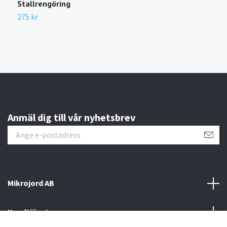
Stallrengöring
F
275 kr
1
Anmäl dig till vår nyhetsbrev
Mikrojord AB
Kundtjänst