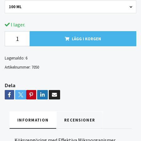
100 ML
I lager.
LÄGG I KORGEN
Lagersaldo:
6
Artikelnummer:
7050
Dela
INFORMATION
RECENSIONER
Köksrengöring med Effektiva Mikroorganismer