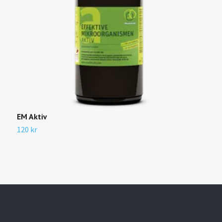
EM Aktiv
R
120 kr
2