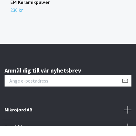
EM Keramikpulver
D
230 kr
2
Anmäl dig till vår nyhetsbrev
Mikrojord AB
Kundtjänst