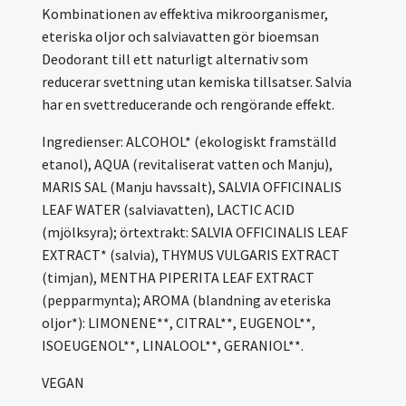
Kombinationen av effektiva mikroorganismer,
eteriska oljor och salviavatten gör bioemsan
Deodorant till ett naturligt alternativ som
reducerar svettning utan kemiska tillsatser. Salvia
har en svettreducerande och rengörande effekt.
Ingredienser: ALCOHOL* (ekologiskt framställd
etanol), AQUA (revitaliserat vatten och Manju),
MARIS SAL (Manju havssalt), SALVIA OFFICINALIS
LEAF WATER (salviavatten), LACTIC ACID
(mjölksyra); örtextrakt: SALVIA OFFICINALIS LEAF
EXTRACT* (salvia), THYMUS VULGARIS EXTRACT
(timjan), MENTHA PIPERITA LEAF EXTRACT
(pepparmynta); AROMA (blandning av eteriska
oljor*): LIMONENE**, CITRAL**, EUGENOL**,
ISOEUGENOL**, LINALOOL**, GERANIOL**.
VEGAN