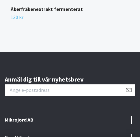
Åkerfräkenextrakt fermenterat
L
130 kr
5
Anmäl dig till vår nyhetsbrev
Mikrojord AB
Kundtjänst