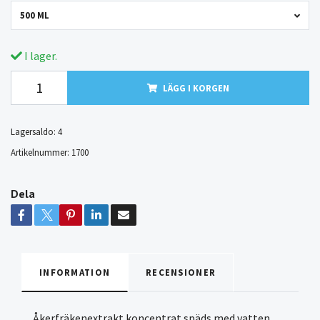
500 ML
I lager.
LÄGG I KORGEN
Lagersaldo:
4
Artikelnummer:
1700
Dela
INFORMATION
RECENSIONER
Åkerfräkenextrakt koncentrat späds med vatten