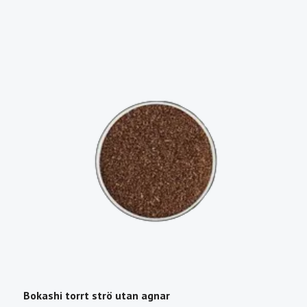
Bokashi torrt strö utan agnar
R