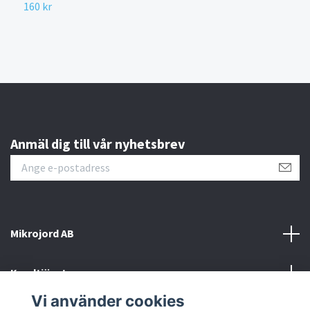
160 kr
9
Anmäl dig till vår nyhetsbrev
Mikrojord AB
Kundtjänst
Vi använder cookies