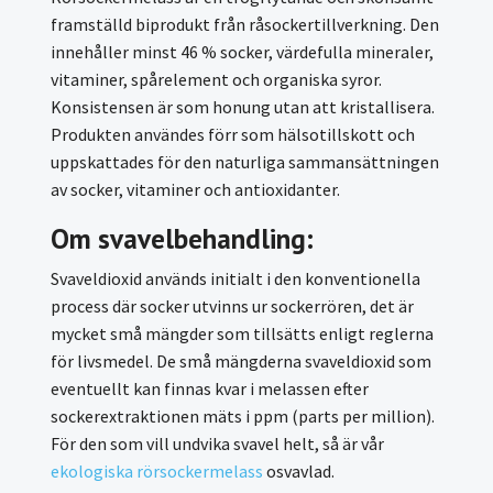
framställd biprodukt från råsockertillverkning. Den
innehåller minst 46 % socker, värdefulla mineraler,
vitaminer, spårelement och organiska syror.
Konsistensen är som honung utan att kristallisera.
Produkten användes förr som hälsotillskott och
uppskattades för den naturliga sammansättningen
av socker, vitaminer och antioxidanter.
Om svavelbehandling
:
Svaveldioxid används initialt i den konventionella
process där socker utvinns ur sockerrören, det är
mycket små mängder som tillsätts enligt reglerna
för livsmedel. De små mängderna svaveldioxid som
eventuellt kan finnas kvar i melassen efter
sockerextraktionen mäts i ppm (parts per million).
För den som vill undvika svavel helt, så är vår
ekologiska rörsockermelass
osvavlad.