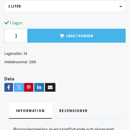
1 LITER
I lager.
LÄGG I KORGEN
Lagersaldo:
34
Artikelnummer:
1009
Dela
INFORMATION
RECENSIONER
Rörsockermelass är en trögflytande och skonsamt