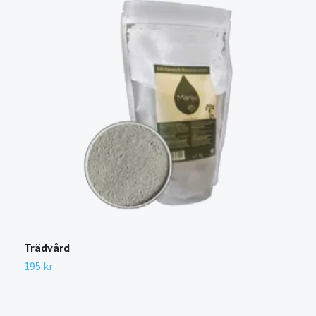
Trädvård
B
195 kr
1